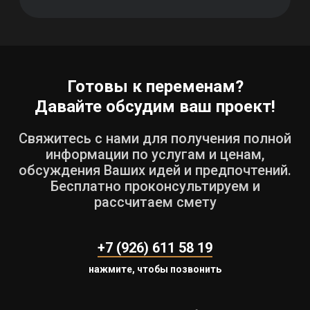
hello@vawallcraft.ru
© 2025 Студия архитектурного
проектирования и дизайна интерьера
Готовы к переменам?
«VA|WALLCRAFT»
Политика конфиденциальности
Давайте обсудим ваш проект!
Разработка сайта —
lev4enko
Свяжитесь с нами для получения полной
информации по услугам и ценам,
обсуждения Ваших идей и предпочтений.
Бесплатно проконсультируем и
рассчитаем смету
+7 (926) 611 58 19
нажмите, чтобы позвонить